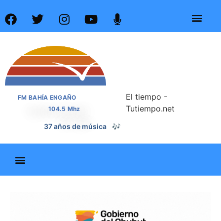
El tiempo -
FM BAHÍA ENGAÑO
Tutiempo.net
104.5 Mhz
37 años de noticias
📰