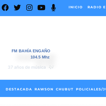
INICIO
RADIO E
FM BAHÍA ENGAÑO
104.5 Mhz
📰
37 años de noticias
DESTACADA
RAWSON
CHUBUT
POLICIALES/J