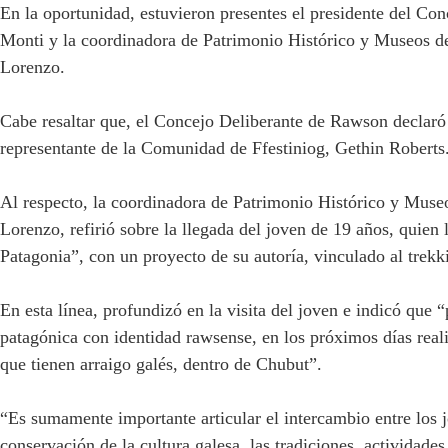
En la oportunidad, estuvieron presentes el presidente del Co
Monti y la coordinadora de Patrimonio Histórico y Museos d
Lorenzo.
Cabe resaltar que, el Concejo Deliberante de Rawson declaró d
representante de la Comunidad de Ffestiniog, Gethin Robert
Al respecto, la coordinadora de Patrimonio Histórico y Muse
Lorenzo, refirió sobre la llegada del joven de 19 años, quien 
Patagonia”, con un proyecto de su autoría, vinculado al trek
En esta línea, profundizó en la visita del joven e indicó que
patagónica con identidad rawsense, en los próximos días rea
que tienen arraigo galés, dentro de Chubut”.
“Es sumamente importante articular el intercambio entre los j
conservación de la cultura galesa, las tradiciones, actividades