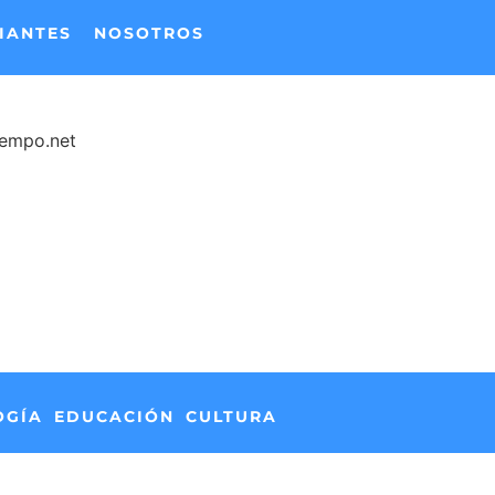
IANTES
NOSOTROS
iempo.net
OGÍA
EDUCACIÓN
CULTURA