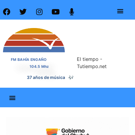
El tiempo -
FM BAHÍA ENGAÑO
Tutiempo.net
104.5 Mhz
📰
37 años de noticias