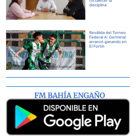
fortalecer la
disciplina
Reválida del Torneo
Federal A: Germinal
arrancó ganando en
El Fortín