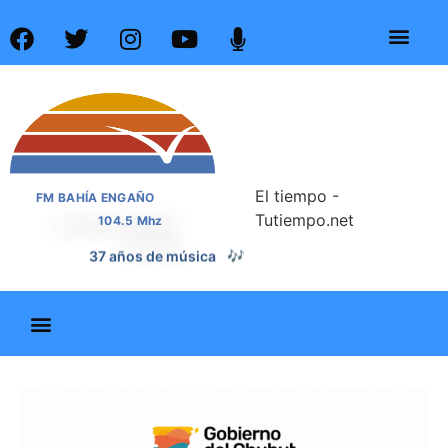
El tiempo -
FM BAHÍA ENGAÑO
Tutiempo.net
104.5 Mhz
37 años de noticias
📰