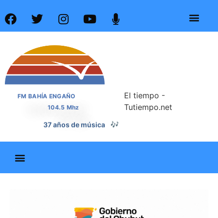
El tiempo -
FM BAHÍA ENGAÑO
Tutiempo.net
104.5 Mhz
37 años de noticias
📰