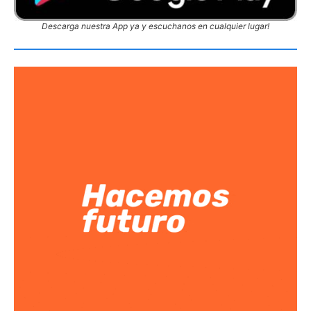
Descarga nuestra App ya y escuchanos en cualquier lugar!