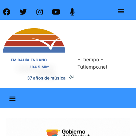
El tiempo -
FM BAHÍA ENGAÑO
Tutiempo.net
104.5 Mhz
37 años de música
🎶