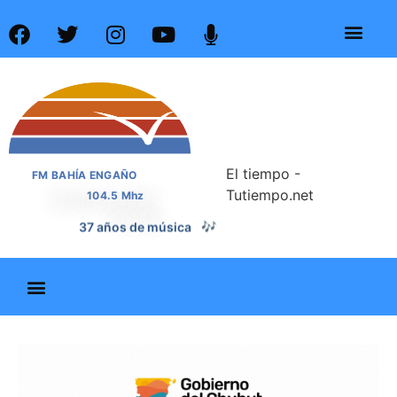
El tiempo -
FM BAHÍA ENGAÑO
Tutiempo.net
104.5 Mhz
37 años de noticias
📰