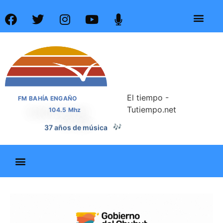
El tiempo -
FM BAHÍA ENGAÑO
Tutiempo.net
104.5 Mhz
37 años de música
🎶