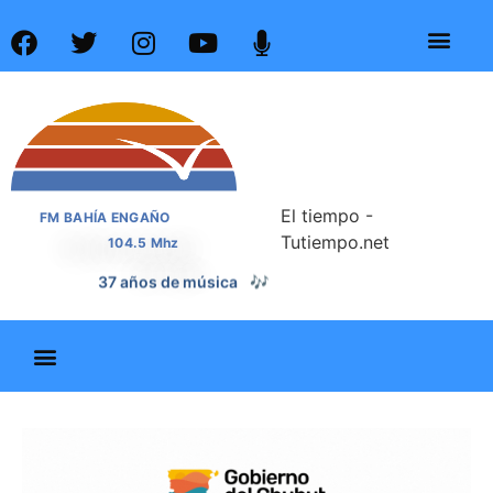
El tiempo -
FM BAHÍA ENGAÑO
Tutiempo.net
104.5 Mhz
37 años de noticias
📰