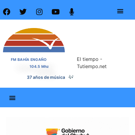
El tiempo -
FM BAHÍA ENGAÑO
Tutiempo.net
104.5 Mhz
37 años de noticias
📰