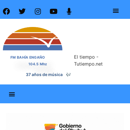
El tiempo -
FM BAHÍA ENGAÑO
Tutiempo.net
104.5 Mhz
📰
37 años de noticias