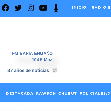
INICIO
RADIO E
FM BAHÍA ENGAÑO
104.5 Mhz
📰
37 años de noticias
DESTACADA
RAWSON
CHUBUT
POLICIALES/J