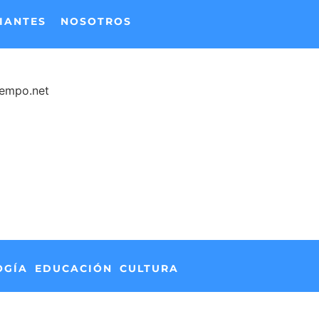
IANTES
NOSOTROS
iempo.net
OGÍA
EDUCACIÓN
CULTURA