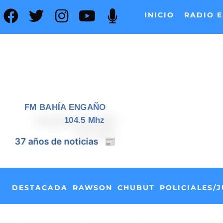
INICIO
RADIO E
FM BAHÍA ENGAÑO
104.5 Mhz
📰
37 años de noticias
DESTACADA
RAWSON
CHUBUT
POLICIALES/J