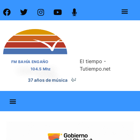
El tiempo -
FM BAHÍA ENGAÑO
Tutiempo.net
104.5 Mhz
37 años de noticias
📰