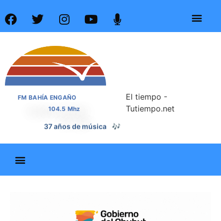
El tiempo -
FM BAHÍA ENGAÑO
Tutiempo.net
104.5 Mhz
37 años de noticias
📰