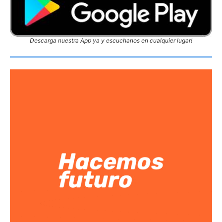
Descarga nuestra App ya y escuchanos en cualquier lugar!