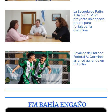
La Escuela de Patín
Artístico “EMIR”
proyecta un espacio
propio para
fortalecer la
disciplina
Reválida del Torneo
Federal A: Germinal
arrancó ganando en
El Fortín