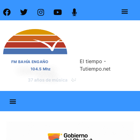
El tiempo -
FM BAHÍA ENGAÑO
Tutiempo.net
104.5 Mhz
📰
37 años de noticias