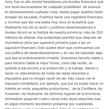
duro, fue un año donde heredamos una bomba financiera que
nos tenía encorsetados de cualquier posibilidad. de avanzar
en absolutamente cualquier cosa, desde pagar sueldos hasta
arreglar las escuelas. Pudimos hacer una ingeniería financiera
y tuvimos que dar una pelea muy dura en la justicia que
finalmente nos dio la razón y pudimos desendeudarnos a
niveles récord en la historia de nuestra provincia, más de 250
millones de dólares. Esa austeridad permitió que después de
muchísimos años ese superávit primario pase a ser un
superávit financiero. Esto quiere decir que continuamos con
una política de desendeudamiento y en vez de subsidiar algo
que sea económicamente inviable, Queremos hacerlo viable y
para hacerlo viable la mejor forma, como dije recién, es
quitarle el pie encima a la producción y al trabajo. Vamos a
hacer un relevamiento de todas las tasas absurdas e
impuestos que no tengan razón de ser. Hay casos con el
impuesto inmobiliario, por ejemplo, que por no poder hacer un
trámite en renta, pequeños productores… de la Cordillera, de
Cusamen, de Hualcaina, de distintos lugares de la provincia,
terminaban pagando cuatro veces más, leyes absurdas que
en algún momento decidieron presentar por cuestiones
tribuneras y van a ser derogadas. Este es un gesto para un