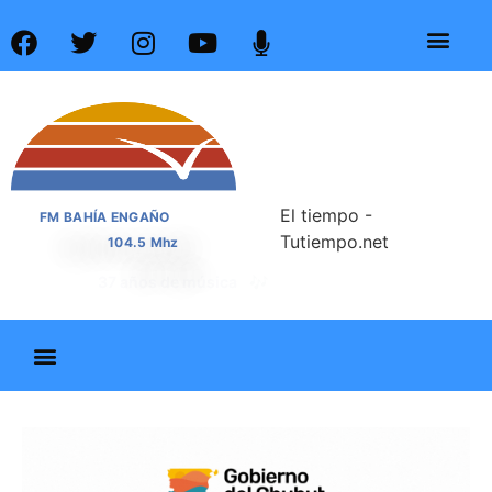
El tiempo -
FM BAHÍA ENGAÑO
Tutiempo.net
104.5 Mhz
📰
37 años de noticias