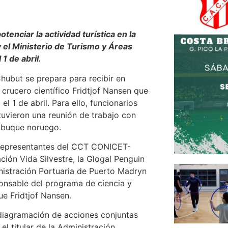
tenciar la actividad turística en la
y el Ministerio de Turismo y Áreas
1 de abril.
hubut se prepara para recibir en
crucero científico Fridtjof Nansen que
 el 1 de abril. Para ello, funcionarios
tuvieron una reunión de trabajo con
 buque noruego.
 representantes del CCT CONICET-
ión Vida Silvestre, la Glogal Penguin
inistración Portuaria de Puerto Madryn
onsable del programa de ciencia y
ue Fridtjof Nansen.
 diagramación de acciones conjuntas
el titular de la Administración