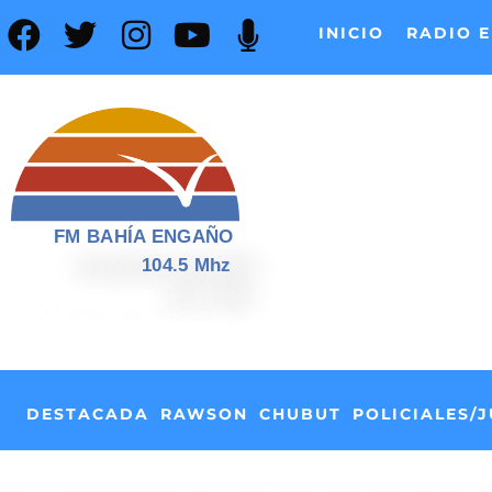
INICIO
RADIO E
FM BAHÍA ENGAÑO
104.5 Mhz
📰
37 años de noticias
DESTACADA
RAWSON
CHUBUT
POLICIALES/J