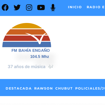
INICIO
RADIO E
FM BAHÍA ENGAÑO
104.5 Mhz
📰
37 años de noticias
DESTACADA
RAWSON
CHUBUT
POLICIALES/J