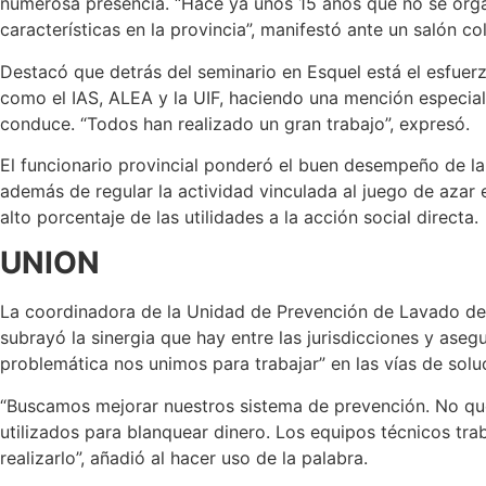
numerosa presencia. “Hace ya unos 15 años que no se org
características en la provincia”, manifestó ante un salón c
Destacó que detrás del seminario en Esquel está el esfuerz
como el IAS, ALEA y la UIF, haciendo una mención especia
conduce. “Todos han realizado un gran trabajo”, expresó.
El funcionario provincial ponderó el buen desempeño de la
además de regular la actividad vinculada al juego de azar e
alto porcentaje de las utilidades a la acción social directa.
UNION
La coordinadora de la Unidad de Prevención de Lavado de A
subrayó la sinergia que hay entre las jurisdicciones y ase
problemática nos unimos para trabajar” en las vías de solu
“Buscamos mejorar nuestros sistema de prevención. No q
utilizados para blanquear dinero. Los equipos técnicos 
realizarlo”, añadió al hacer uso de la palabra.