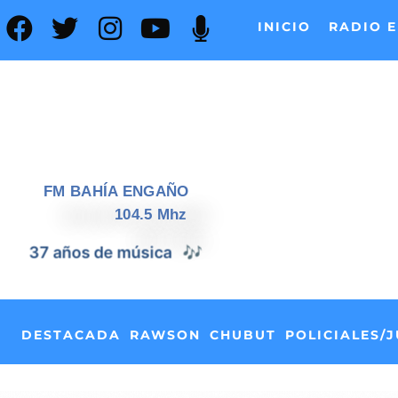
INICIO
RADIO E
FM BAHÍA ENGAÑO
104.5 Mhz
37 años de noticias
📰
DESTACADA
RAWSON
CHUBUT
POLICIALES/J