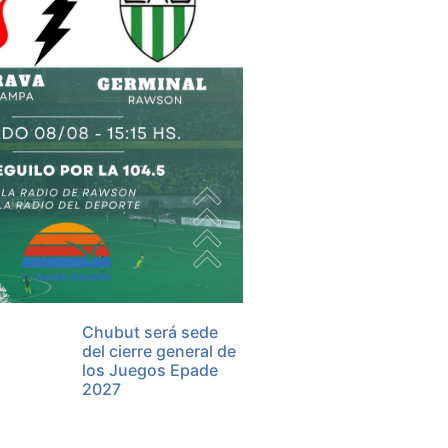
Chubut será sede
del cierre general de
los Juegos Epade
2027