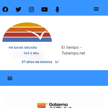
El tiempo -
FM BAHÍA ENGAÑO
Tutiempo.net
104.5 Mhz
37 años de noticias
📰