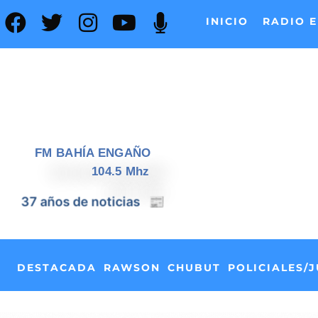
INICIO
RADIO E
FM BAHÍA ENGAÑO
104.5 Mhz
📰
37 años de noticias
DESTACADA
RAWSON
CHUBUT
POLICIALES/J