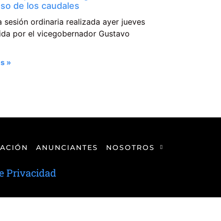
so de los caudales
a sesión ordinaria realizada ayer jueves
dida por el vicegobernador Gustavo
s »
ACIÓN
ANUNCIANTES
NOSOTROS
de Privacidad