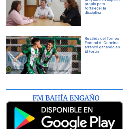
propio para
fortalecer la
disciplina
Reválida del Torneo
Federal A: Germinal
arrancó ganando en
El Fortín