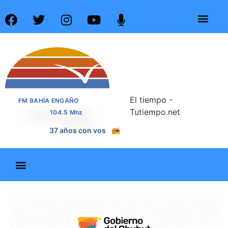
El tiempo -
FM BAHÍA ENGAÑO
Tutiempo.net
104.5 Mhz
37 años con vos
📻