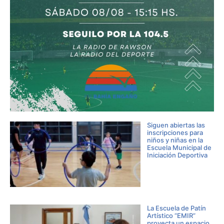
Siguen abiertas las
inscripciones para
niños y niñas en la
Escuela Municipal de
Iniciación Deportiva
La Escuela de Patín
Artístico “EMIR”
proyecta un espacio