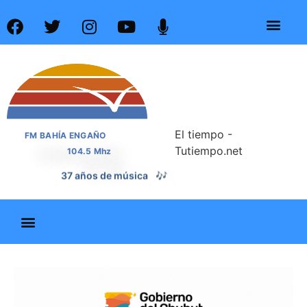
El tiempo -
FM BAHÍA ENGAÑO
Tutiempo.net
104.5 Mhz
37 años de noticias
📰