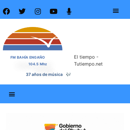
El tiempo -
FM BAHÍA ENGAÑO
Tutiempo.net
104.5 Mhz
37 años de noticias
📰