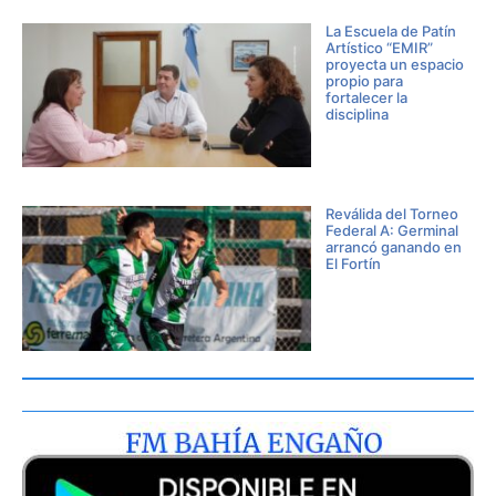
La Escuela de Patín
Artístico “EMIR”
proyecta un espacio
propio para
fortalecer la
disciplina
Reválida del Torneo
Federal A: Germinal
arrancó ganando en
El Fortín