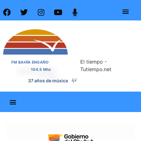
El tiempo -
FM BAHÍA ENGAÑO
Tutiempo.net
104.5 Mhz
37 años de noticias
📰