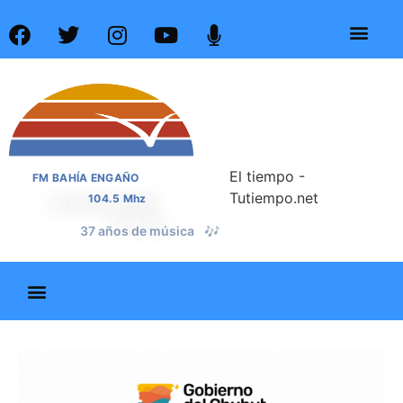
El tiempo -
FM BAHÍA ENGAÑO
Tutiempo.net
104.5 Mhz
📰
37 años de noticias