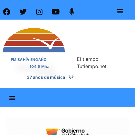
El tiempo -
FM BAHÍA ENGAÑO
Tutiempo.net
104.5 Mhz
37 años de noticias
📰