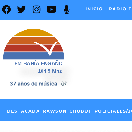
INICIO
RADIO E
FM BAHÍA ENGAÑO
104.5 Mhz
📰
37 años de noticias
DESTACADA
RAWSON
CHUBUT
POLICIALES/J