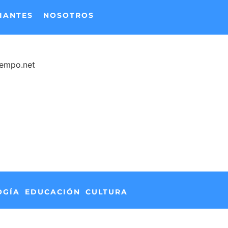
IANTES
NOSOTROS
iempo.net
OGÍA
EDUCACIÓN
CULTURA