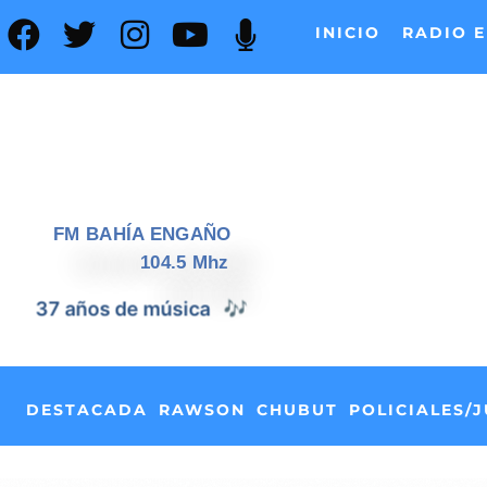
INICIO
RADIO E
FM BAHÍA ENGAÑO
104.5 Mhz
37 años de noticias
📰
DESTACADA
RAWSON
CHUBUT
POLICIALES/J