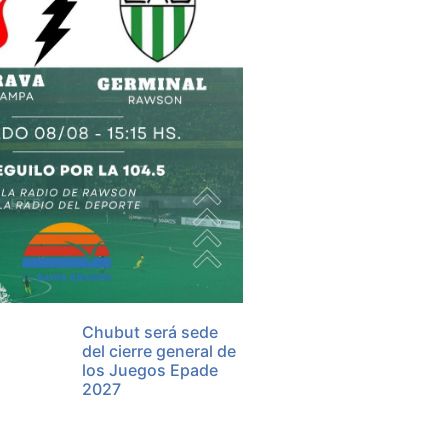
Chubut será sede
del cierre general de
los Juegos Epade
2027