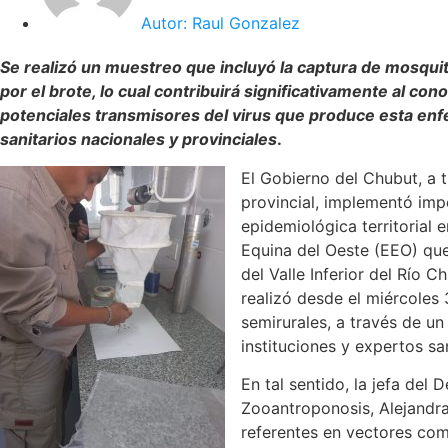
Autor:
Raul Gonzalez
Se realizó un muestreo que incluyó la captura de mosqui
por el brote, lo cual contribuirá significativamente al co
potenciales transmisores del virus que produce esta enf
sanitarios nacionales y provinciales
.
El Gobierno del Chubut, a t
provincial, implementó imp
epidemiológica territorial e
Equina del Oeste (EEO) que
del Valle Inferior del Río C
realizó desde el miércoles 
semirurales, a través de un
instituciones y expertos san
En tal sentido, la jefa del
Zooantroponosis, Alejandra
referentes en vectores como