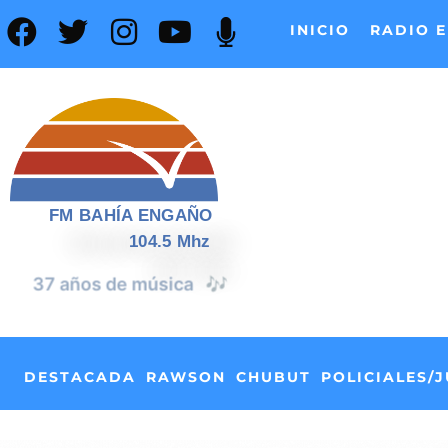
INICIO
RADIO E
FM BAHÍA ENGAÑO
104.5 Mhz
📰
37 años de noticias
DESTACADA
RAWSON
CHUBUT
POLICIALES/J