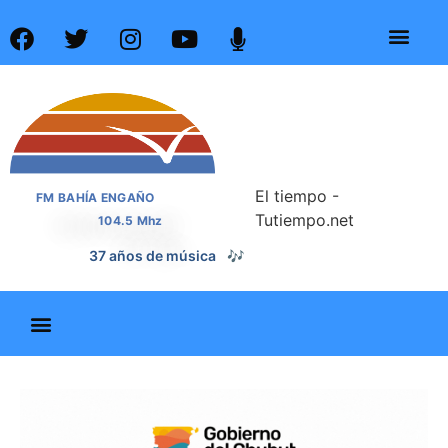
El tiempo -
FM BAHÍA ENGAÑO
Tutiempo.net
104.5 Mhz
📰
37 años de noticias