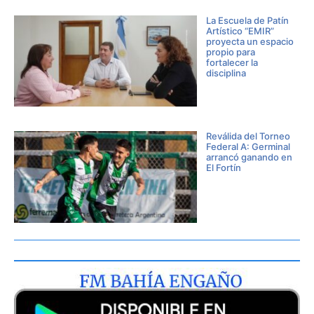
La Escuela de Patín
Artístico “EMIR”
proyecta un espacio
propio para
fortalecer la
disciplina
Reválida del Torneo
Federal A: Germinal
arrancó ganando en
El Fortín