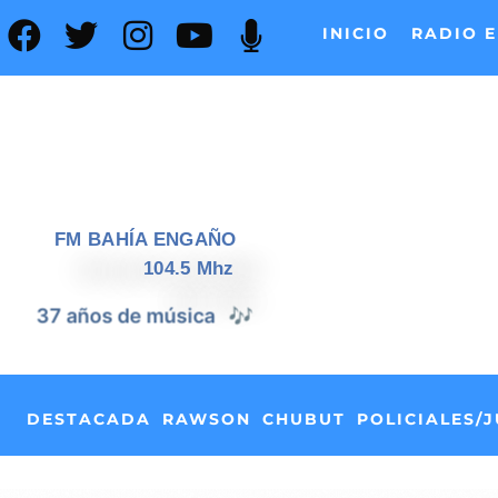
INICIO
RADIO E
FM BAHÍA ENGAÑO
104.5 Mhz
📰
37 años de noticias
DESTACADA
RAWSON
CHUBUT
POLICIALES/J