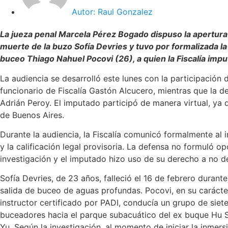
Autor:
Raul Gonzalez
La jueza penal Marcela Pérez Bogado dispuso la apertura f
muerte de la buzo Sofía Devries y tuvo por formalizada la
buceo Thiago Nahuel Pocovi (26), a quien la Fiscalía impu
La audiencia se desarrolló este lunes con la participación de
funcionario de Fiscalía Gastón Alcucero, mientras que la 
Adrián Peroy. El imputado participó de manera virtual, ya 
de Buenos Aires.
Durante la audiencia, la Fiscalía comunicó formalmente al 
y la calificación legal provisoria. La defensa no formuló o
investigación y el imputado hizo uso de su derecho a no de
Sofía Devries, de 23 años, falleció el 16 de febrero durant
salida de buceo de aguas profundas. Pocovi, en su carácte
instructor certificado por PADI, conducía un grupo de siet
buceadores hacia el parque subacuático del ex buque Hu 
Yu. Según la investigación, al momento de iniciar la inmers