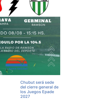
Chubut será sede
del cierre general de
los Juegos Epade
2027