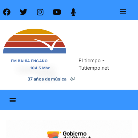
El tiempo -
FM BAHÍA ENGAÑO
Tutiempo.net
104.5 Mhz
37 años de noticias
📰