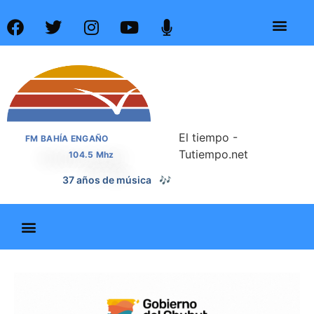
El tiempo -
FM BAHÍA ENGAÑO
Tutiempo.net
104.5 Mhz
📰
37 años de noticias