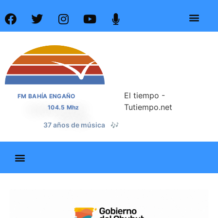
El tiempo -
FM BAHÍA ENGAÑO
Tutiempo.net
104.5 Mhz
📰
37 años de noticias