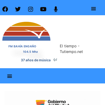
El tiempo -
FM BAHÍA ENGAÑO
Tutiempo.net
104.5 Mhz
37 años de noticias
📰