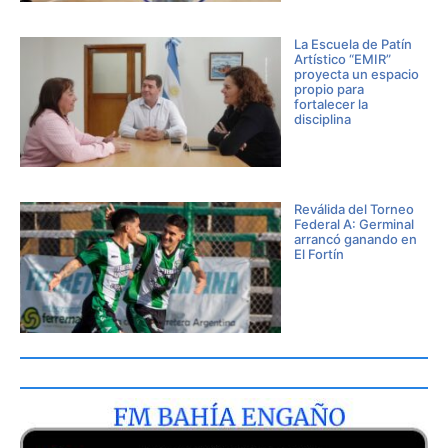
La Escuela de Patín
Artístico “EMIR”
proyecta un espacio
propio para
fortalecer la
disciplina
Reválida del Torneo
Federal A: Germinal
arrancó ganando en
El Fortín