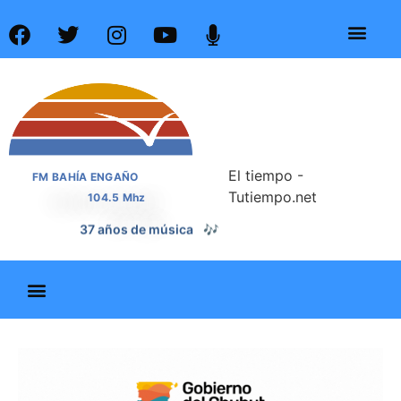
El tiempo -
FM BAHÍA ENGAÑO
Tutiempo.net
104.5 Mhz
📰
37 años de noticias