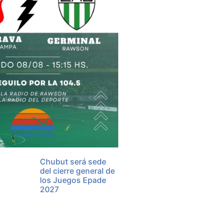
Chubut será sede
del cierre general de
los Juegos Epade
2027