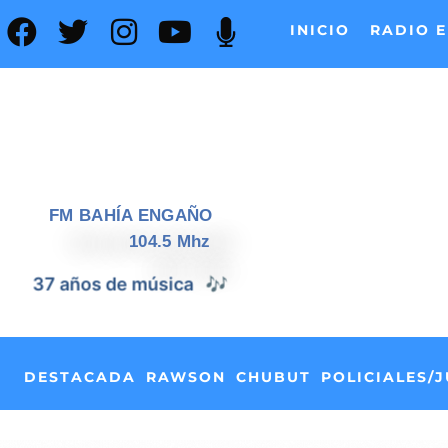
INICIO
RADIO E
FM BAHÍA ENGAÑO
104.5 Mhz
📰
37 años de noticias
DESTACADA
RAWSON
CHUBUT
POLICIALES/J