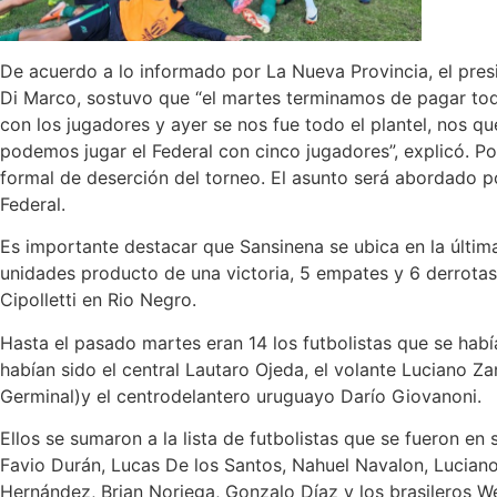
De acuerdo a lo informado por La Nueva Provincia, el presi
Di Marco, sostuvo que “el martes terminamos de pagar to
con los jugadores y ayer se nos fue todo el plantel, nos q
podemos jugar el Federal con cinco jugadores”, explicó. Por
formal de deserción del torneo. El asunto será abordado po
Federal.
Es importante destacar que Sansinena se ubica en la últim
unidades producto de una victoria, 5 empates y 6 derrotas.
Cipolletti en Rio Negro.
Hasta el pasado martes eran 14 los futbolistas que se había
habían sido el central Lautaro Ojeda, el volante Luciano Z
Germinal)y el centrodelantero uruguayo Darío Giovanoni.
Ellos se sumaron a la lista de futbolistas que se fueron en
Favio Durán, Lucas De los Santos, Nahuel Navalon, Lucia
Hernández, Brian Noriega, Gonzalo Díaz y los brasileros W