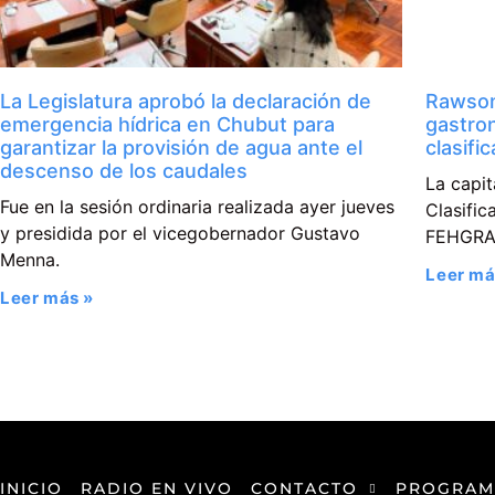
La Legislatura aprobó la declaración de
Rawson
emergencia hídrica en Chubut para
gastro
garantizar la provisión de agua ante el
clasifi
descenso de los caudales
La capit
Fue en la sesión ordinaria realizada ayer jueves
Clasific
y presidida por el vicegobernador Gustavo
FEHGR
Menna.
Leer má
Leer más »
INICIO
RADIO EN VIVO
CONTACTO
PROGRAM