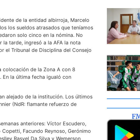
dente de la entidad albirroja, Marcelo
dos los sueldos atrasados que teníamos
uedaron solo cinco en la nómina. No
 la tarde, ingresó a la AFA la nota
r el Tribunal de Disciplina del Consejo
a colocación de la Zona A con 8
 En la última fecha igualó con
n alejado de la institución. Los últimos
annier (NdR: flamante refuerzo de
 semanas anteriores: Víctor Escudero,
no Copetti, Facundo Reynoso, Gerónimo
eslley Rasyel Da Silva y Wemerson