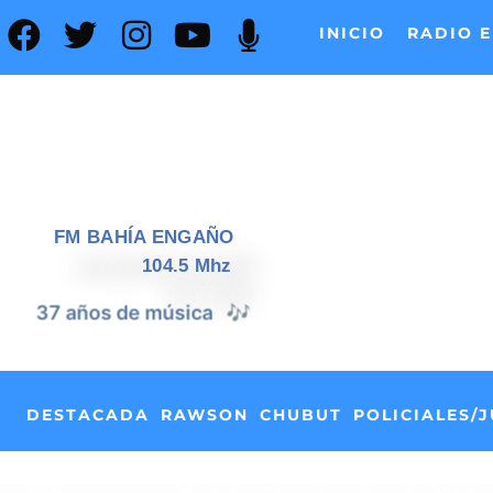
INICIO
RADIO E
FM BAHÍA ENGAÑO
104.5 Mhz
📰
37 años de noticias
DESTACADA
RAWSON
CHUBUT
POLICIALES/J