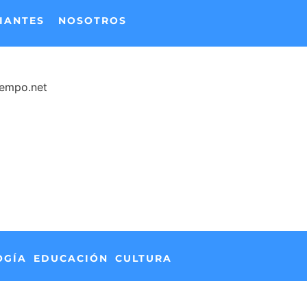
IANTES
NOSOTROS
iempo.net
OGÍA
EDUCACIÓN
CULTURA