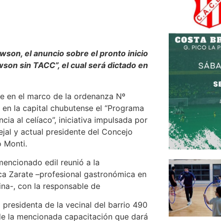
awson, el
anuncio
sobre
el pronto inicio
awson sin TAC
C
”, el cual será dictado en
e en el marco de la ordenanza Nº
 en la capital chubutense el “Programa
ncia al celíaco”, iniciativa impulsada por
jal y actual presidente del Concejo
o
Monti.
mencionado edil reunió a la
ca Zarate
–
profesional gastronómica en
ina
-,
con la responsable de
 presidenta de la v
ecinal de
l barrio 490
 de la mencionada capacitación que dará