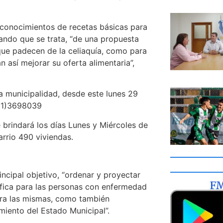
 conocimientos de recetas básicas para
cando que se trata, “de una propuesta
 que padecen de la celiaquía, como para
 así mejorar su oferta alimentaria”,
la municipalidad, desde este
lunes 29
51)3698039
 brindará los
días
Lunes
y Miércoles de
arrio 490 viviendas.
incipal
objetivo
,
“ordenar y proyectar
nifica para las personas con enfermedad
ra las
mismas, como también
iento del Estado Municipal”.