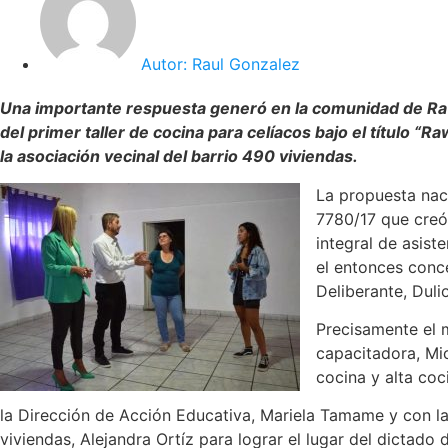
Autor:
Raul Gonzalez
Una importante respuesta generó en la comunidad de R
de
l primer
taller de cocina para celíacos
bajo el título “R
la asociación vecinal del barrio 490 viviendas.
La propuesta nac
7780/17 que creó
integral de asiste
el entonces conce
Deliberante,
Duli
Precisamente el 
capacitadora,
Mi
cocina y alta coc
la Dirección de Acción Educativa
, Mariela
Tamame
y
con la
viviendas
, Alejandra
Ortíz
para lograr el lugar del dictado