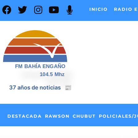
INICIO
RADIO E
FM BAHÍA ENGAÑO
104.5 Mhz
📰
37 años de noticias
DESTACADA
RAWSON
CHUBUT
POLICIALES/J