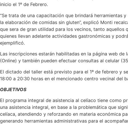
inicio el 1º de Febrero.
“Se trata de
una capacitación
que brindará herramientas y
la elaboración de comidas sin gluten
”, explicó Monti recal
que
sera
de gran utilidad para los vecinos, tanto aquellos
quienes llevan adelante actividades gastronómicas y podrán
ejemplificó.
Las
inscripciones
estarán habilitadas en la página web de 
(
Online
) y también pueden efectuar consultas al celular
(3
El dictado del taller está previsto para
el 1
º
de
f
ebrero
y se
18:00 a 20:30
h
oras en el mencionado centro vecinal del b
OBJETIVOS
El programa
integral de asistencia al celíaco
tiene como pr
una asistencia integral, en base a la problemática que sig
celíaca, atendiendo y reforzando en materia económica pa
generando herramientas administrativas para el acompañam