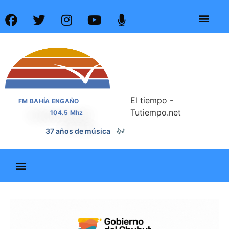
El tiempo -
FM BAHÍA ENGAÑO
Tutiempo.net
104.5 Mhz
📰
37 años de noticias