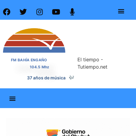
El tiempo -
FM BAHÍA ENGAÑO
Tutiempo.net
104.5 Mhz
37 años de música
🎶