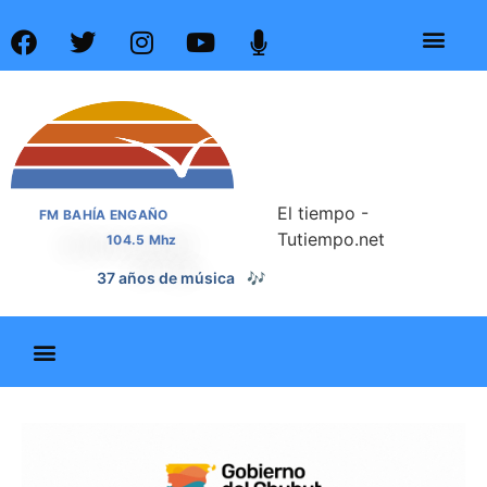
El tiempo -
FM BAHÍA ENGAÑO
Tutiempo.net
104.5 Mhz
📰
37 años de noticias