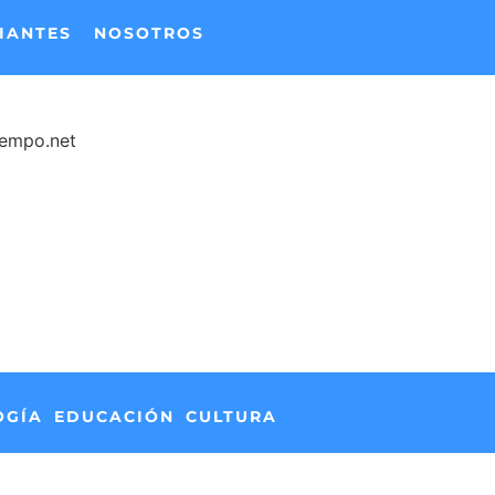
IANTES
NOSOTROS
iempo.net
OGÍA
EDUCACIÓN
CULTURA