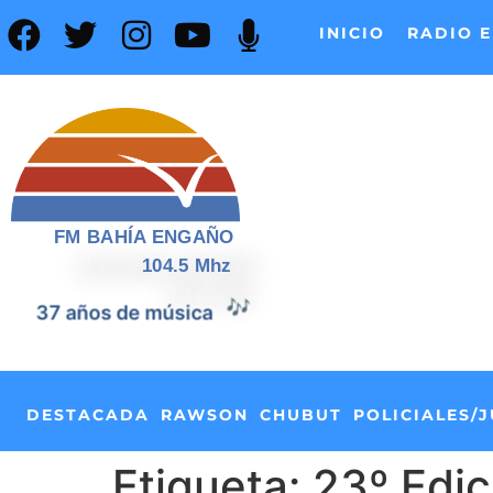
INICIO
RADIO E
FM BAHÍA ENGAÑO
104.5 Mhz
🎶
37 años de música
DESTACADA
RAWSON
CHUBUT
POLICIALES/J
Etiqueta:
23º Edic