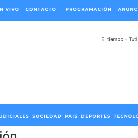
N VIVO
CONTACTO
PROGRAMACIÓN
ANUNC
El tiempo - Tut
UDICIALES
SOCIEDAD
PAÍS
DEPORTES
TECNOL
ión