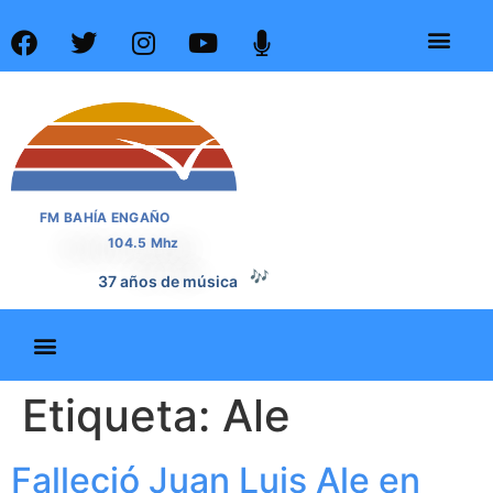
FM BAHÍA ENGAÑO
104.5 Mhz
🎶
37 años de música
Etiqueta:
Ale
Falleció Juan Luis Ale en