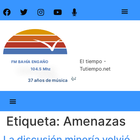
El tiempo -
FM BAHÍA ENGAÑO
Tutiempo.net
104.5 Mhz
🎶
37 años de música
Etiqueta:
Amenazas
La discusión minería volvió