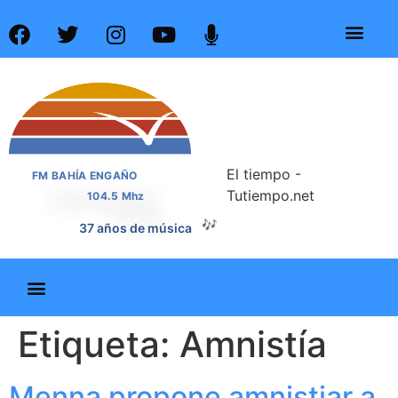
El tiempo -
FM BAHÍA ENGAÑO
Tutiempo.net
104.5 Mhz
🎶
37 años de música
Etiqueta:
Amnistía
Menna propone amnistiar a